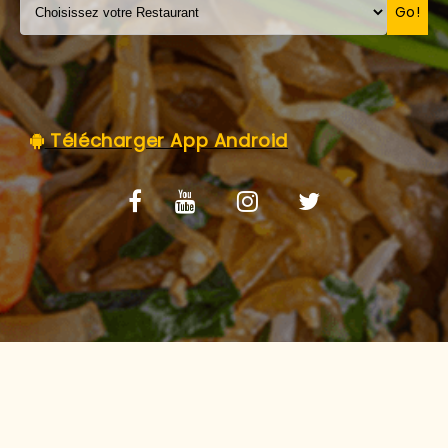
C.G.V
Go!
Télécharger App Android