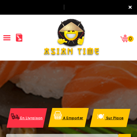
×
0
ACCUEIL
LA CARTE
NOTRE RESTAURANT
VOS AVIS
En Livraison
A Emporter
Sur Place
MENTIONS LÉGALES