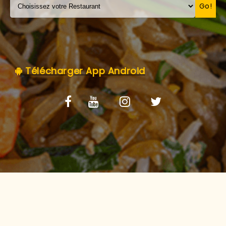
C.G.V
Go!
Télécharger App Android