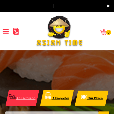
×
0
ACCUEIL
LA CARTE
NOTRE RESTAURANT
VOS AVIS
En Livraison
A Emporter
Sur Place
MENTIONS LÉGALES