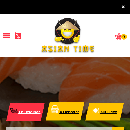
×
0
ACCUEIL
LA CARTE
NOTRE RESTAURANT
VOS AVIS
En Livraison
A Emporter
Sur Place
MENTIONS LÉGALES