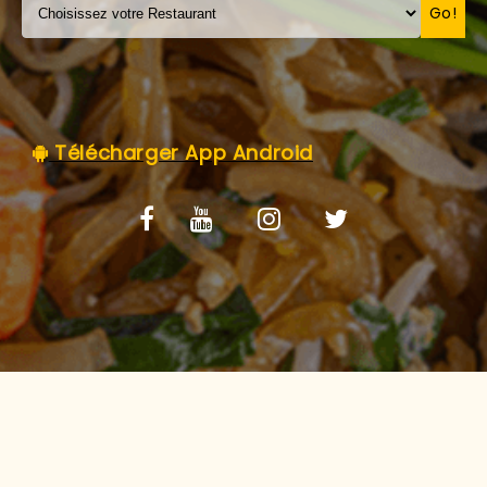
C.G.V
Go!
Télécharger App Android