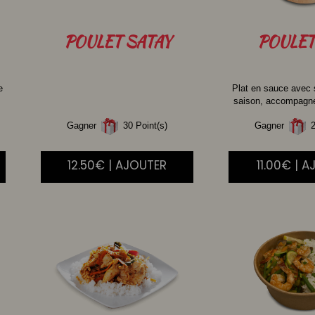
POULET
SATAY
POULET
e
Plat en sauce avec
saison, accompagné 
Gagner
30 Point(s)
Gagner
2
12.50€ | AJOUTER
11.00€ | 