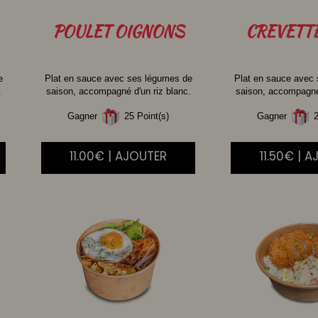
POULET
OIGNONS
CREVETT
e
Plat en sauce avec ses légumes de
Plat en sauce avec
.
saison, accompagné d'un riz blanc.
saison, accompagné 
Gagner
25 Point(s)
Gagner
2
11.00€ | AJOUTER
11.50€ | 