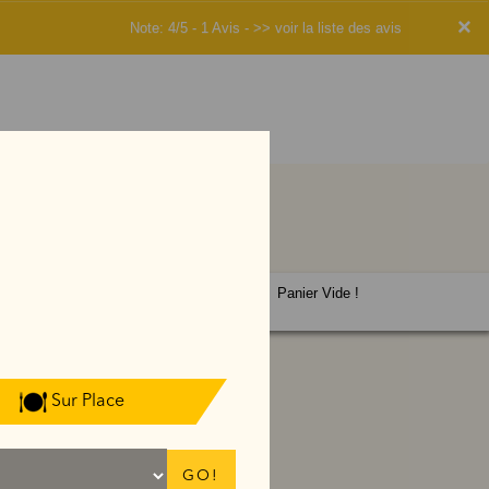
×
Note: 4/5 - 1 Avis -
>> voir la liste des avis
Panier Vide !