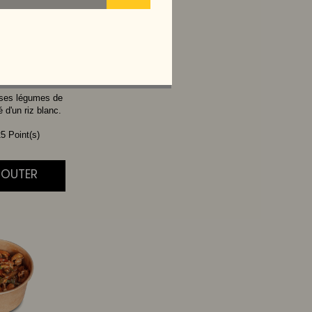
THAI
 ses légumes de
d'un riz blanc.
5 Point(s)
AJOUTER