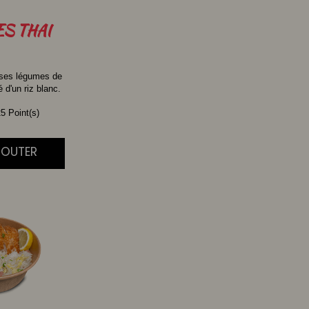
ES
THAI
 ses légumes de
d'un riz blanc.
5 Point(s)
AJOUTER