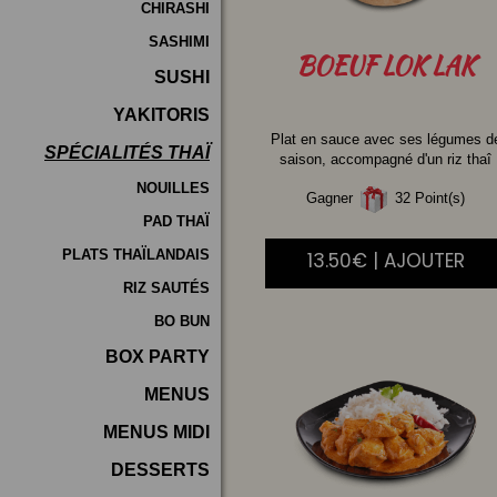
CHIRASHI
SASHIMI
BOEUF
LOK LAK
SUSHI
YAKITORIS
Plat en sauce avec ses légumes d
SPÉCIALITÉS THAÏ
saison, accompagné d'un riz thaî
NOUILLES
Gagner
32 Point(s)
PAD THAÏ
PLATS THAÏLANDAIS
13.50€ | AJOUTER
RIZ SAUTÉS
BO BUN
BOX PARTY
MENUS
MENUS MIDI
DESSERTS