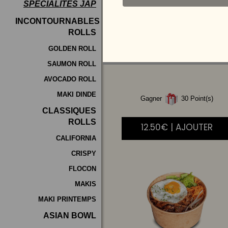
SPÉCIALITÉS JAP
Programme
INCONTOURNABLES
De
ROLLS
POULET
AIGRE
Fidélité
DOUCE
GOLDEN ROLL
SAUMON ROLL
Vos
AVOCADO ROLL
Avis
MAKI DINDE
Gagner
30 Point(s)
Zones
CLASSIQUES
de
ROLLS
12.50€ | AJOUTER
Livraison
CALIFORNIA
CRISPY
FLOCON
MAKIS
MAKI PRINTEMPS
ASIAN BOWL