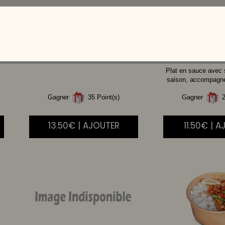
CREVETTE
AIGRE
BOEUF
DOUCE
Plat en sauce avec
saison, accompagné 
Gagner
35 Point(s)
Gagner
2
13.50€ | AJOUTER
11.50€ | 