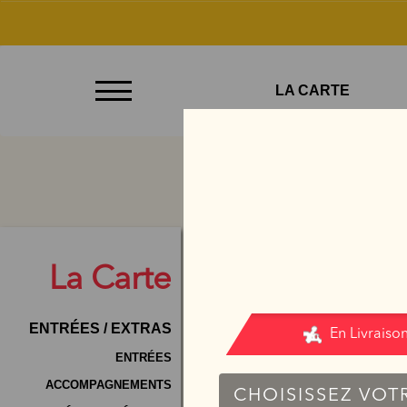
À
LA CARTE
Emporter
Allergènes
Charte
Qualité
C.G.V
La
Carte
Contact
ENTRÉES / EXTRAS
Mentions
Légales
ENTRÉES
ACCOMPAGNEMENTS
Mobile