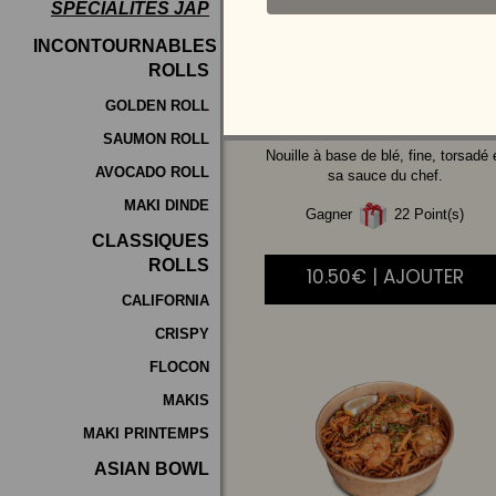
SPÉCIALITÉS JAP
Programme
INCONTOURNABLES
De
ROLLS
LEGUMES
Fidélité
GOLDEN ROLL
SAUMON ROLL
Vos
Nouille à base de blé, fine, torsadé 
AVOCADO ROLL
Avis
sa sauce du chef.
MAKI DINDE
Gagner
22 Point(s)
Zones
CLASSIQUES
de
ROLLS
10.50€ | AJOUTER
Livraison
CALIFORNIA
CRISPY
FLOCON
MAKIS
MAKI PRINTEMPS
ASIAN BOWL