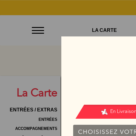
À
LA CARTE
Emporter
Allergènes
Charte
Qualité
C.G.V
La
Carte
Contact
ENTRÉES / EXTRAS
Mentions
Légales
ENTRÉES
ACCOMPAGNEMENTS
Mobile