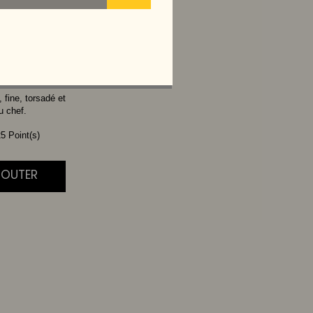
UF
 fine, torsadé et
u chef.
5 Point(s)
AJOUTER