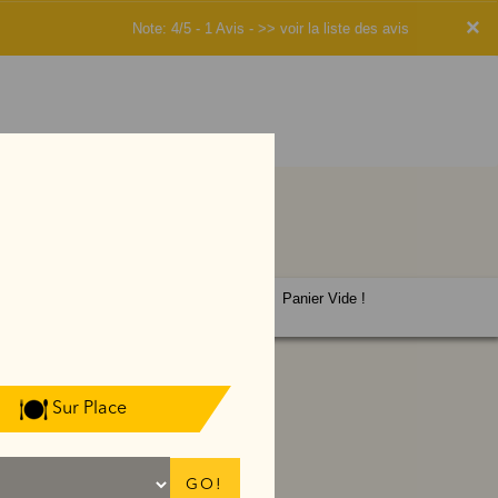
×
Note: 4/5 - 1 Avis -
>> voir la liste des avis
Panier Vide !