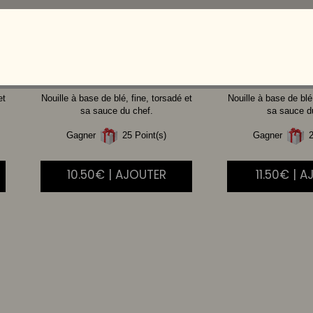
POULET
BOE
et
Nouille à base de blé, fine, torsadé et
Nouille à base de blé,
sa sauce du chef.
sa sauce d
Gagner
25 Point(s)
Gagner
2
10.50€ | AJOUTER
11.50€ | 