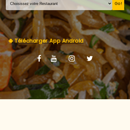
C.G.V
Go!
Télécharger App Android