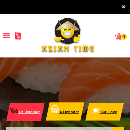
×
0
ACCUEIL
LA CARTE
NOTRE RESTAURANT
VOS AVIS
En Livraison
A Emporter
Sur Place
MENTIONS LÉGALES