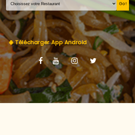
C.G.V
Go!
Télécharger App Android