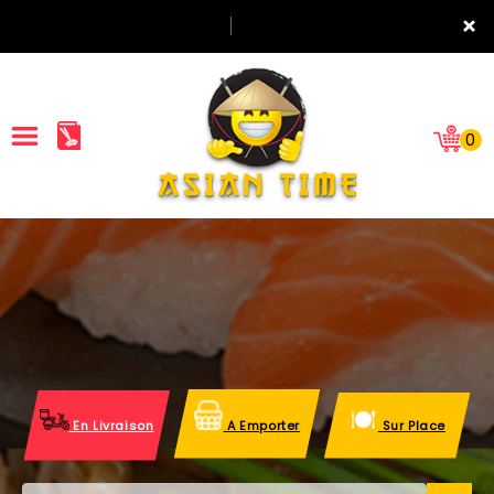
×
0
ACCUEIL
LA CARTE
NOTRE RESTAURANT
VOS AVIS
En Livraison
A Emporter
Sur Place
MENTIONS LÉGALES