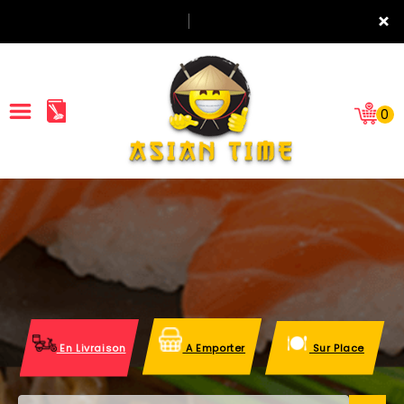
×
0
ACCUEIL
LA CARTE
NOTRE RESTAURANT
VOS AVIS
En Livraison
A Emporter
Sur Place
MENTIONS LÉGALES