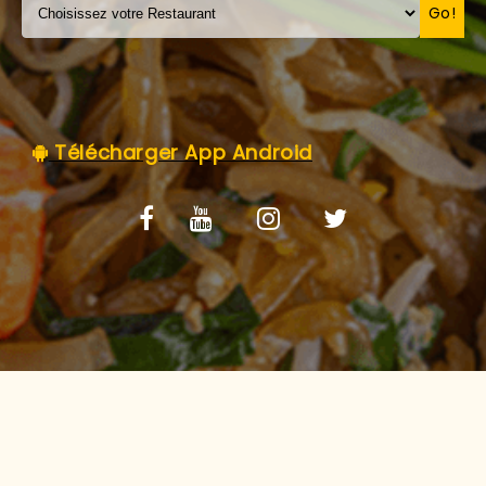
C.G.V
Go!
Télécharger App Android