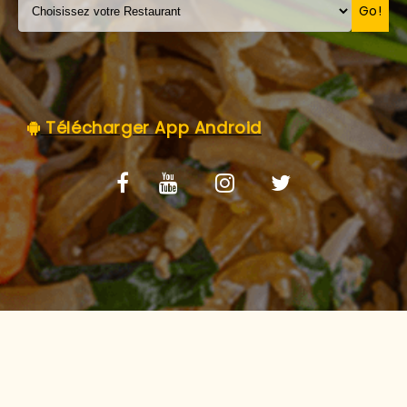
C.G.V
Go!
Télécharger App Android