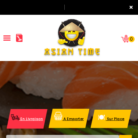
×
0
ACCUEIL
LA CARTE
NOTRE RESTAURANT
VOS AVIS
En Livraison
A Emporter
Sur Place
MENTIONS LÉGALES