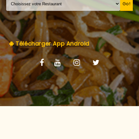
C.G.V
Go!
Télécharger App Android