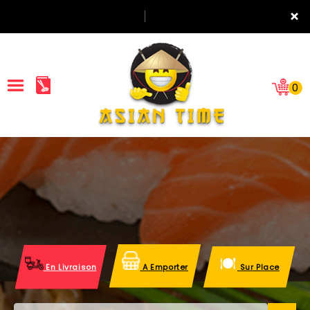
×
0
ACCUEIL
LA CARTE
NOTRE RESTAURANT
VOS AVIS
En Livraison
A Emporter
Sur Place
MENTIONS LÉGALES