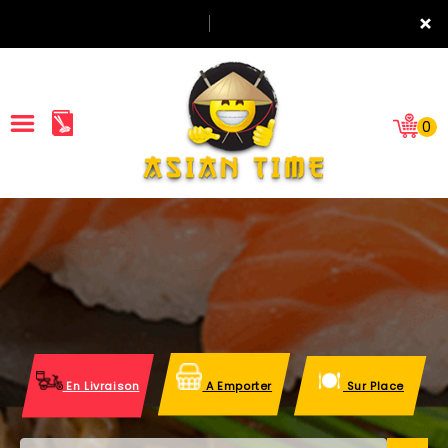
×
0
ACCUEIL
LA CARTE
NOTRE RESTAURANT
VOS AVIS
En Livraison
A Emporter
Sur Place
MENTIONS LÉGALES