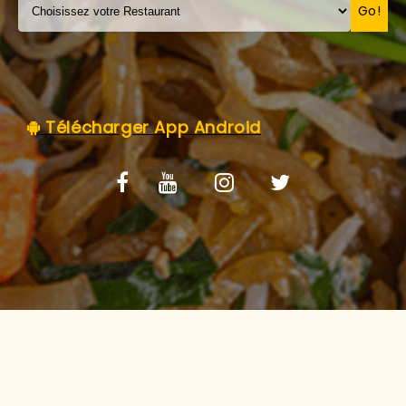
C.G.V
Go!
Télécharger App Android