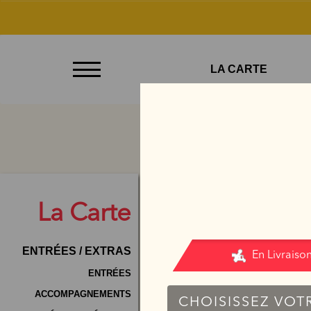
À
LA CARTE
Emporter
Allergènes
Charte
Qualité
C.G.V
La
Carte
Contact
ENTRÉES / EXTRAS
Mentions
Légales
ENTRÉES
ACCOMPAGNEMENTS
Mobile