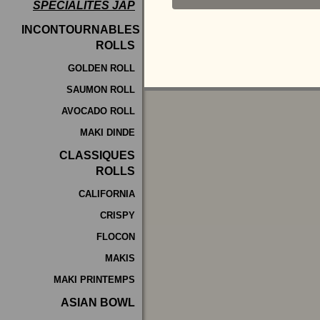
SPÉCIALITÉS JAP
Programme
INCONTOURNABLES
De
ROLLS
Fidélité
GOLDEN ROLL
SAUMON ROLL
Vos
AVOCADO ROLL
Avis
MAKI DINDE
Zones
CLASSIQUES
de
ROLLS
Livraison
CALIFORNIA
CRISPY
FLOCON
MAKIS
MAKI PRINTEMPS
ASIAN BOWL