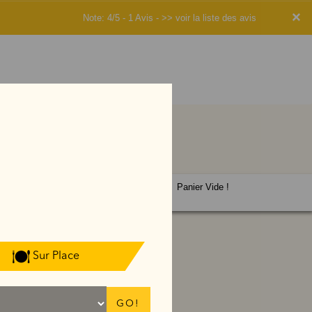
×
Note: 4/5 - 1 Avis -
>> voir la liste des avis
Panier Vide !