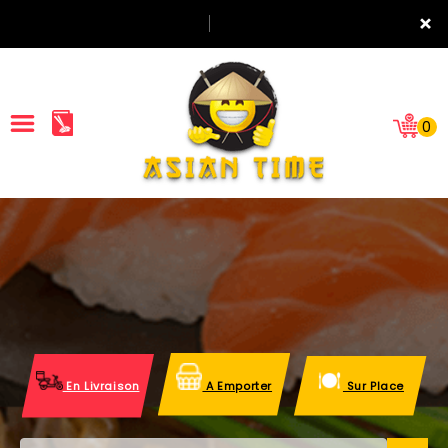
×
0
ACCUEIL
LA CARTE
NOTRE RESTAURANT
VOS AVIS
En Livraison
A Emporter
Sur Place
MENTIONS LÉGALES