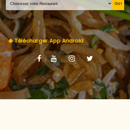
C.G.V
Go!
Télécharger App Android