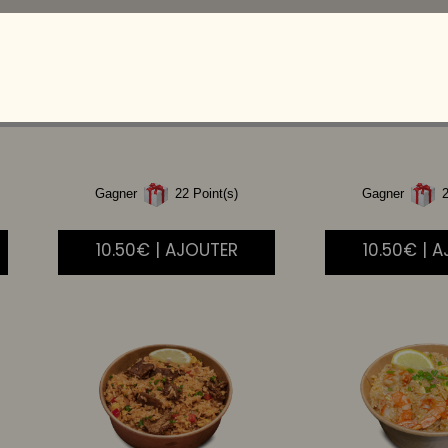
RIZ
THAI LEGUMES
RIZ
CANT
THA
Gagner
22 Point(s)
Gagner
2
10.50€ | AJOUTER
10.50€ | 