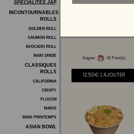
SPÉCIALITÉS JAP
Programme
INCONTOURNABLES
De
ROLLS
RIZ
CANTONAIS
Fidélité
GOLDEN ROLL
SAUMON ROLL
Vos
AVOCADO ROLL
Avis
MAKI DINDE
Gagner
30 Point(s)
Zones
CLASSIQUES
de
ROLLS
12.50€ | AJOUTER
Livraison
CALIFORNIA
CRISPY
FLOCON
MAKIS
MAKI PRINTEMPS
ASIAN BOWL