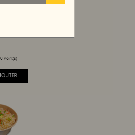
ONAIS
I
0 Point(s)
AJOUTER