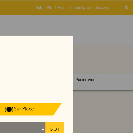
×
Note: 4/5 - 1 Avis -
>> voir la liste des avis
Panier Vide !