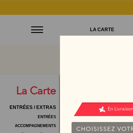
À
LA CARTE
Emporter
Allergènes
Charte
Qualité
C.G.V
La
Carte
Contact
ENTRÉES / EXTRAS
Mentions
Légales
ENTRÉES
ACCOMPAGNEMENTS
Mobile