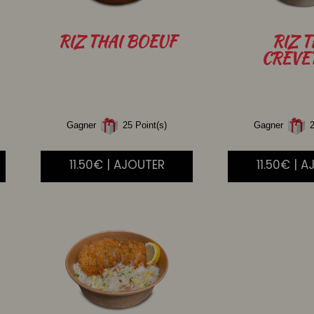
RIZ
THAI BOEUF
RIZ
T
CREVE
Gagner
25 Point(s)
Gagner
2
11.50€ | AJOUTER
11.50€ | 