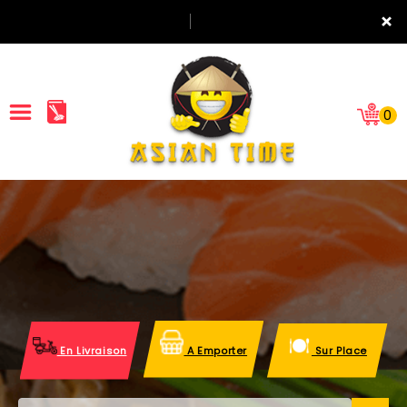
×
0
ACCUEIL
LA CARTE
NOTRE RESTAURANT
VOS AVIS
En Livraison
A Emporter
Sur Place
MENTIONS LÉGALES