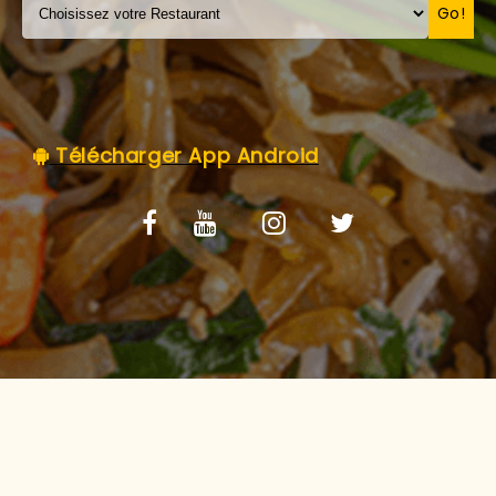
C.G.V
Go!
Télécharger App Android