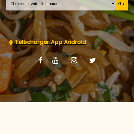
C.G.V
Go!
Télécharger App Android