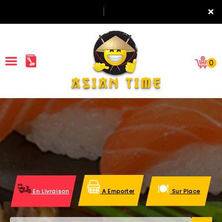
×
0
ACCUEIL
LA CARTE
NOTRE RESTAURANT
VOS AVIS
En Livraison
A Emporter
Sur Place
MENTIONS LÉGALES