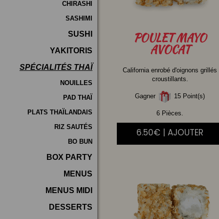
CHIRASHI
SASHIMI
SUSHI
POULET
MAYO
AVOCAT
YAKITORIS
SPÉCIALITÉS THAÏ
California enrobé d'oignons grillés
croustillants.
NOUILLES
Gagner
15 Point(s)
PAD THAÏ
PLATS THAÏLANDAIS
6 Pièces.
RIZ SAUTÉS
6.50€ | AJOUTER
BO BUN
BOX PARTY
MENUS
MENUS MIDI
DESSERTS