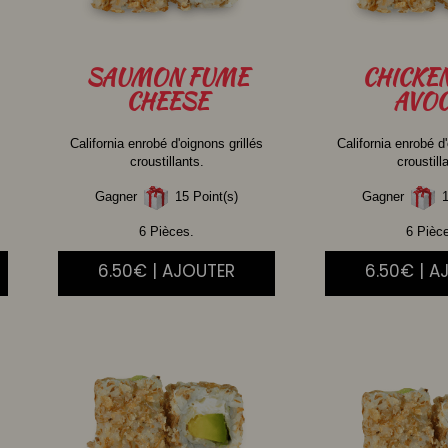
SAUMON
FUME
CHICKE
CHEESE
AVOC
California enrobé d'oignons grillés
California enrobé d'
croustillants.
croustill
Gagner
15 Point(s)
Gagner
1
6 Pièces.
6 Pièc
6.50€ | AJOUTER
6.50€ | A