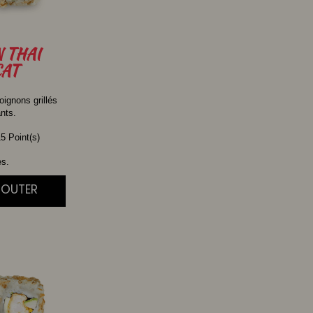
N
THAI
AT
oignons grillés
ants.
5 Point(s)
es.
JOUTER