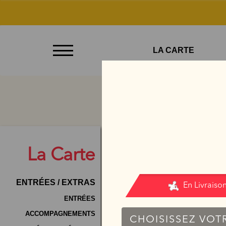
À
LA CARTE
Emporter
Allergènes
Charte
Qualité
C.G.V
La
Carte
Contact
ENTRÉES / EXTRAS
Mentions
Légales
ENTRÉES
ACCOMPAGNEMENTS
Mobile