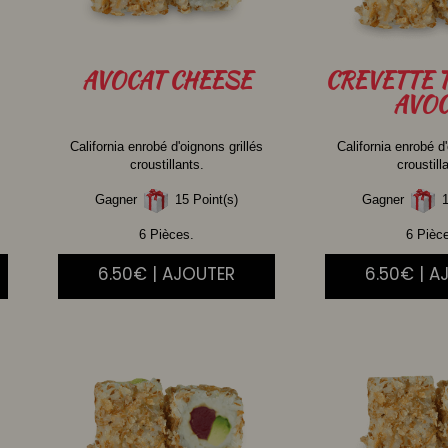
AVOCAT
CHEESE
CREVETTE
AVOC
California enrobé d'oignons grillés
California enrobé d'
croustillants.
croustill
Gagner
15 Point(s)
Gagner
1
6 Pièces.
6 Pièc
6.50€ | AJOUTER
6.50€ | A