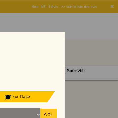
×
Note: 4/5 - 1 Avis -
>> voir la liste des avis
Panier Vide !