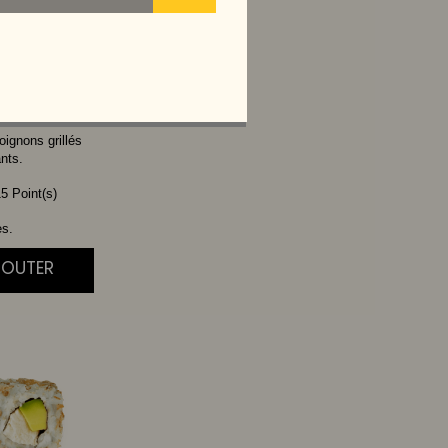
CHEESE
oignons grillés
ants.
5 Point(s)
es.
JOUTER