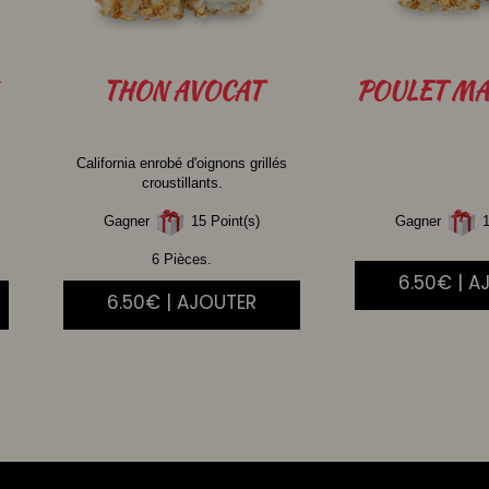
THON
AVOCAT
POULET
MA
California enrobé d'oignons grillés
croustillants.
Gagner
15 Point(s)
Gagner
1
6 Pièces.
6.50€ | A
6.50€ | AJOUTER