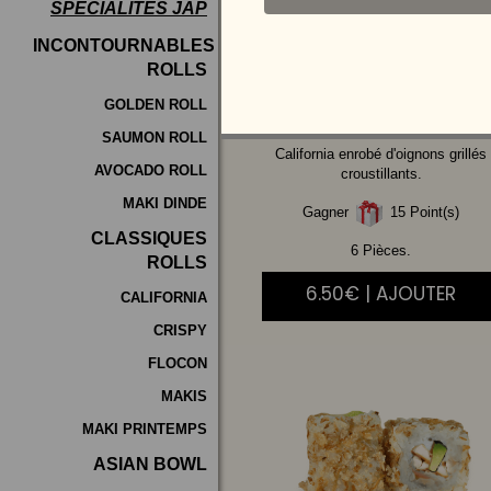
SPÉCIALITÉS JAP
Programme
INCONTOURNABLES
De
ROLLS
SAUMON
AVOCAT
Fidélité
GOLDEN ROLL
SAUMON ROLL
Vos
California enrobé d'oignons grillés
AVOCADO ROLL
Avis
croustillants.
MAKI DINDE
Gagner
15 Point(s)
Zones
CLASSIQUES
de
6 Pièces.
ROLLS
Livraison
6.50€ | AJOUTER
CALIFORNIA
CRISPY
FLOCON
MAKIS
MAKI PRINTEMPS
ASIAN BOWL