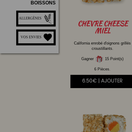
BOISSONS
ALLERGÈNES
CHEVRE
CHEESE
MIEL
VOS ENVIES
California enrobé d'oignons grillés
croustillants.
Gagner
15 Point(s)
6 Pièces.
6.50€ | AJOUTER