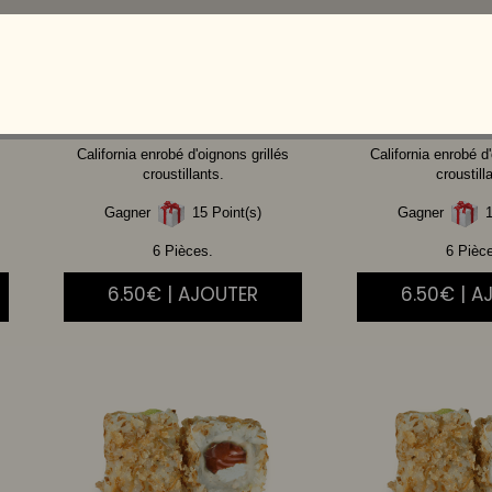
THON
CUIT AVOCAT
SAUMON
California enrobé d'oignons grillés
California enrobé d'
croustillants.
croustill
Gagner
15 Point(s)
Gagner
1
6 Pièces.
6 Pièc
6.50€ | AJOUTER
6.50€ | A