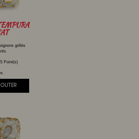
TEMPURA
AT
oignons grillés
ants.
5 Point(s)
es.
JOUTER