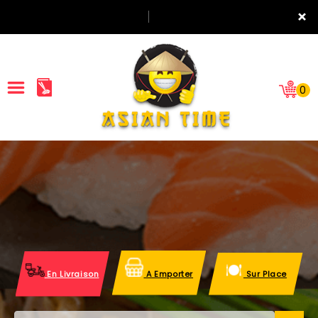
×
0
ACCUEIL
LA CARTE
NOTRE RESTAURANT
VOS AVIS
En Livraison
A Emporter
Sur Place
MENTIONS LÉGALES