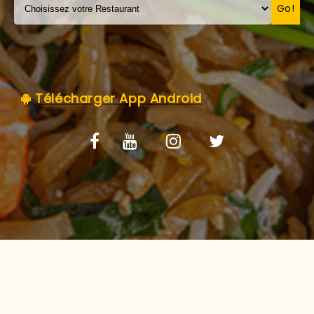
C.G.V
Go!
Télécharger App Android