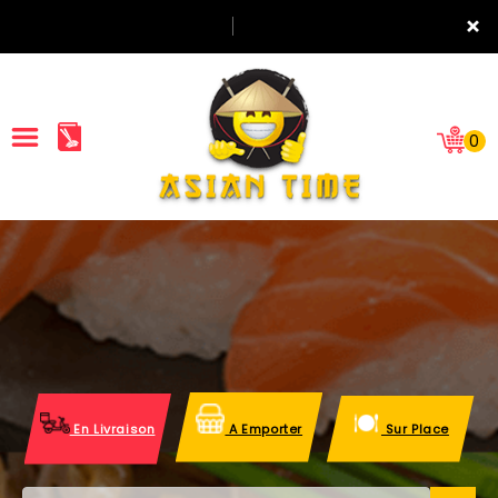
×
0
ACCUEIL
LA CARTE
NOTRE RESTAURANT
VOS AVIS
En Livraison
A Emporter
Sur Place
MENTIONS LÉGALES