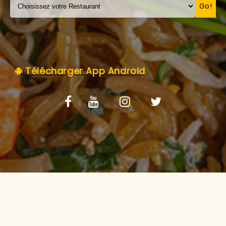
C.G.V
Go!
Télécharger App Android