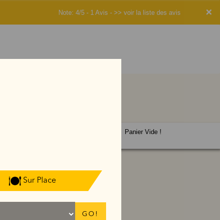
×
Note: 4/5 - 1 Avis -
>> voir la liste des avis
Panier Vide !