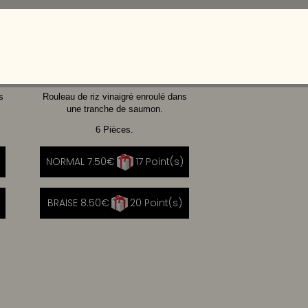
CHEVRE
CHEESE
MIEL
s
Rouleau de riz vinaigré enroulé dans
une tranche de saumon.
6 Pièces.
NORMAL 7.50€
17 Point(s)
BRAISE 8.50€
20 Point(s)