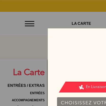
À
LA CARTE
Emporter
Allergènes
Charte
Qualité
C.G.V
La
Carte
Contact
ENTRÉES / EXTRAS
Mentions
Légales
ENTRÉES
ACCOMPAGNEMENTS
Mobile