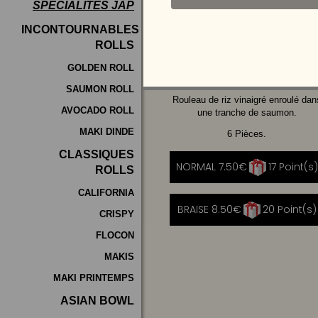
SPÉCIALITÉS JAP
Programme
INCONTOURNABLES
De
ROLLS
AVOCAT
CHEESE
Fidélité
GOLDEN ROLL
SAUMON ROLL
Vos
Rouleau de riz vinaigré enroulé dan
AVOCADO ROLL
Avis
une tranche de saumon.
MAKI DINDE
6 Pièces.
Zones
CLASSIQUES
de
NORMAL 7.50€
17 Point(s)
ROLLS
Livraison
CALIFORNIA
BRAISE 8.50€
20 Point(s)
CRISPY
FLOCON
MAKIS
MAKI PRINTEMPS
ASIAN BOWL