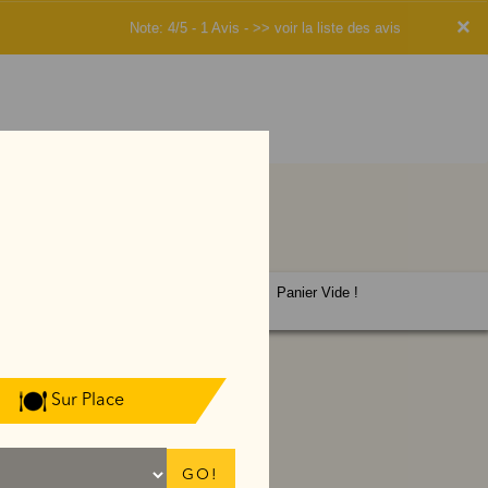
×
Note: 4/5 - 1 Avis -
>> voir la liste des avis
Panier Vide !