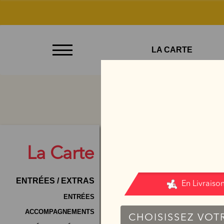
À
LA CARTE
Emporter
Allergènes
Charte
Qualité
C.G.V
La
Carte
Contact
ENTRÉES / EXTRAS
Mentions
Légales
ENTRÉES
ACCOMPAGNEMENTS
Mobile