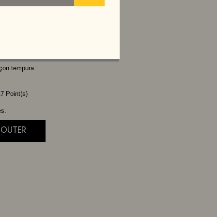
HEESE
L
açon tempura.
7 Point(s)
es.
JOUTER