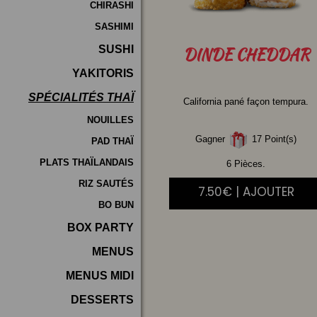
CHIRASHI
SASHIMI
SUSHI
DINDE
CHEDDAR
YAKITORIS
SPÉCIALITÉS THAÏ
California pané façon tempura.
NOUILLES
Gagner
17 Point(s)
PAD THAÏ
PLATS THAÏLANDAIS
6 Pièces.
RIZ SAUTÉS
7.50€ | AJOUTER
BO BUN
BOX PARTY
MENUS
MENUS MIDI
DESSERTS