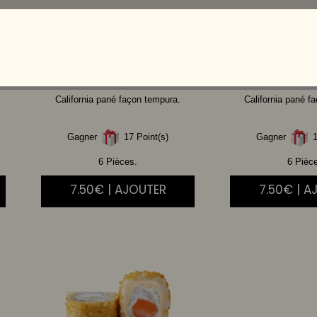
CHICKEN
THAI
CHEVRE
C
BOURSIN
MIE
California pané façon tempura.
California pané f
Gagner
17 Point(s)
Gagner
1
6 Pièces.
6 Pièc
7.50€ | AJOUTER
7.50€ | A