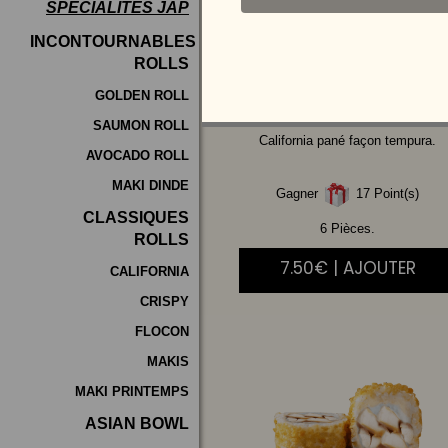
SPÉCIALITÉS JAP
Programme
INCONTOURNABLES
De
ROLLS
POULET
MAYO
Fidélité
AVOCAT
GOLDEN ROLL
SAUMON ROLL
Vos
California pané façon tempura.
AVOCADO ROLL
Avis
MAKI DINDE
Gagner
17 Point(s)
Zones
CLASSIQUES
de
6 Pièces.
ROLLS
Livraison
7.50€ | AJOUTER
CALIFORNIA
CRISPY
FLOCON
MAKIS
MAKI PRINTEMPS
ASIAN BOWL