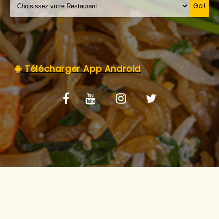
C.G.V
Go!
Télécharger App Android