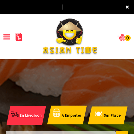
×
0
ACCUEIL
LA CARTE
NOTRE RESTAURANT
VOS AVIS
En Livraison
A Emporter
Sur Place
MENTIONS LÉGALES