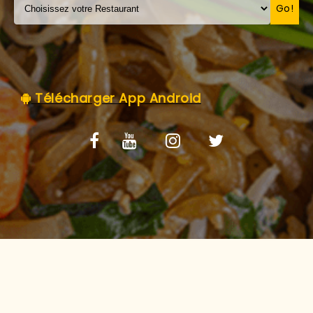
C.G.V
Go!
Télécharger App Android