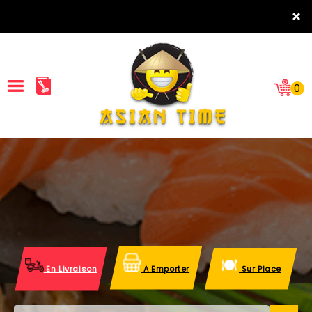
×
0
ACCUEIL
LA CARTE
NOTRE RESTAURANT
VOS AVIS
En Livraison
A Emporter
Sur Place
MENTIONS LÉGALES