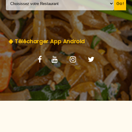
C.G.V
Go!
Télécharger App Android