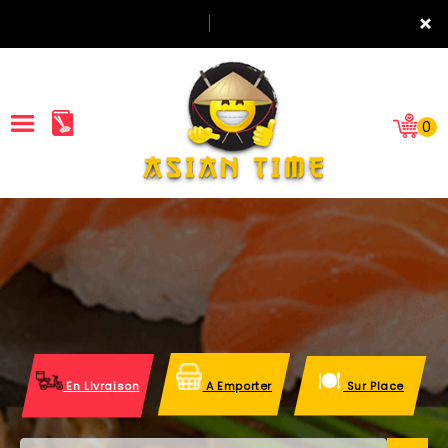
×
0
ACCUEIL
LA CARTE
NOTRE RESTAURANT
VOS AVIS
En Livraison
A Emporter
Sur Place
MENTIONS LÉGALES