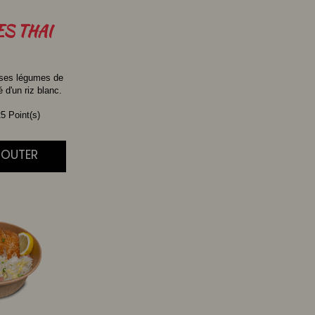
ES
THAI
 ses légumes de
d'un riz blanc.
5 Point(s)
AJOUTER