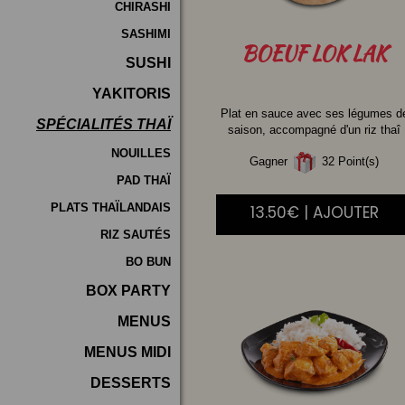
CHIRASHI
SASHIMI
BOEUF
LOK LAK
SUSHI
YAKITORIS
Plat en sauce avec ses légumes d
SPÉCIALITÉS THAÏ
saison, accompagné d'un riz thaî
NOUILLES
Gagner
32 Point(s)
PAD THAÏ
PLATS THAÏLANDAIS
13.50€ | AJOUTER
RIZ SAUTÉS
BO BUN
BOX PARTY
MENUS
MENUS MIDI
DESSERTS