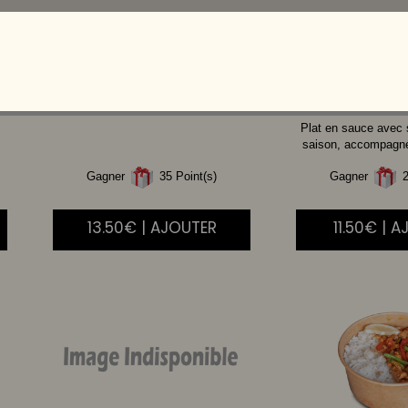
CREVETTE
AIGRE
BOEUF
DOUCE
Plat en sauce avec
saison, accompagné 
Gagner
35 Point(s)
Gagner
2
13.50€ | AJOUTER
11.50€ | 