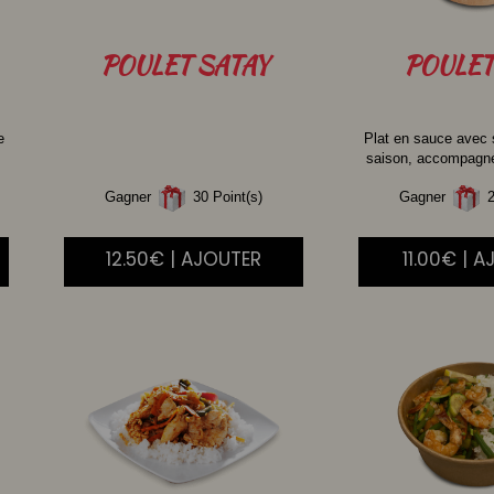
POULET
SATAY
POULET
e
Plat en sauce avec
saison, accompagné 
Gagner
30 Point(s)
Gagner
2
12.50€ | AJOUTER
11.00€ | 