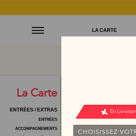
À
LA CARTE
Emporter
Allergènes
Charte
Qualité
C.G.V
La
Carte
Contact
ENTRÉES / EXTRAS
Mentions
Légales
ENTRÉES
ACCOMPAGNEMENTS
Mobile