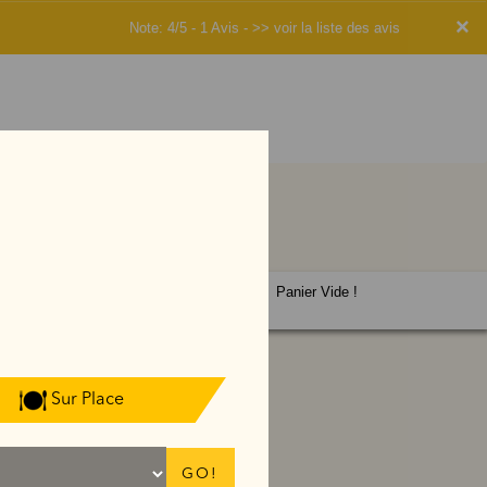
×
Note: 4/5 - 1 Avis -
>> voir la liste des avis
Panier Vide !