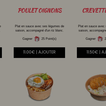
POULET
OIGNONS
CREVETT
e
Plat en sauce avec ses légumes de
Plat en sauce avec
.
saison, accompagné d'un riz blanc.
saison, accompagné 
Gagner
25 Point(s)
Gagner
2
11.00€ | AJOUTER
11.50€ | 