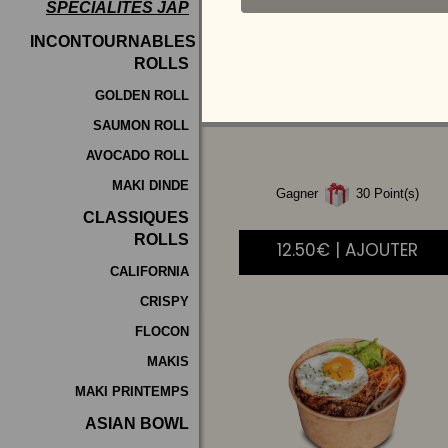
SPÉCIALITÉS JAP
Programme
INCONTOURNABLES
De
ROLLS
POULET
AIGRE
Fidélité
DOUCE
GOLDEN ROLL
SAUMON ROLL
Vos
AVOCADO ROLL
Avis
MAKI DINDE
Gagner
30 Point(s)
Zones
CLASSIQUES
de
ROLLS
12.50€ | AJOUTER
Livraison
CALIFORNIA
CRISPY
FLOCON
MAKIS
MAKI PRINTEMPS
ASIAN BOWL