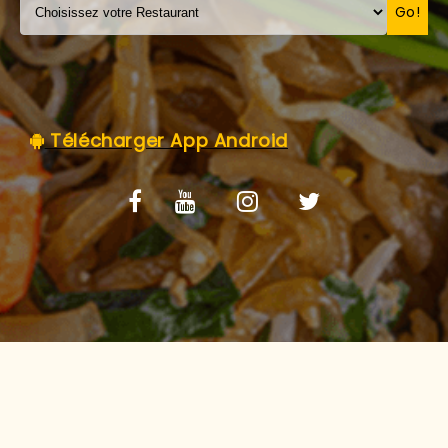
C.G.V
Go!
Télécharger App Android