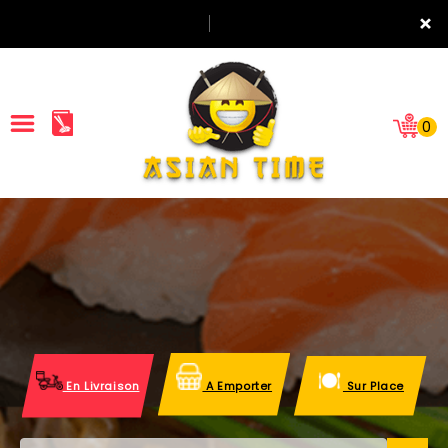
×
0
ACCUEIL
LA CARTE
NOTRE RESTAURANT
VOS AVIS
En Livraison
A Emporter
Sur Place
MENTIONS LÉGALES