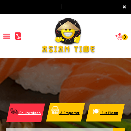
×
0
ACCUEIL
LA CARTE
NOTRE RESTAURANT
VOS AVIS
En Livraison
A Emporter
Sur Place
MENTIONS LÉGALES