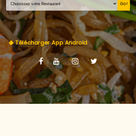
C.G.V
Go!
Télécharger App Android