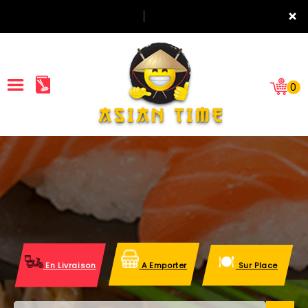
×
0
ACCUEIL
LA CARTE
NOTRE RESTAURANT
VOS AVIS
En Livraison
A Emporter
Sur Place
MENTIONS LÉGALES