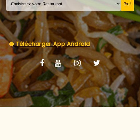
C.G.V
Go!
Télécharger App Android