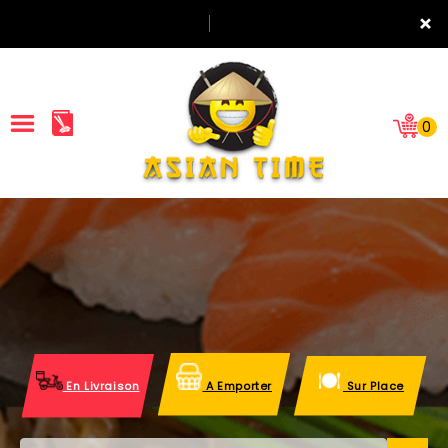
×
0
ACCUEIL
LA CARTE
NOTRE RESTAURANT
VOS AVIS
En Livraison
A Emporter
Sur Place
MENTIONS LÉGALES