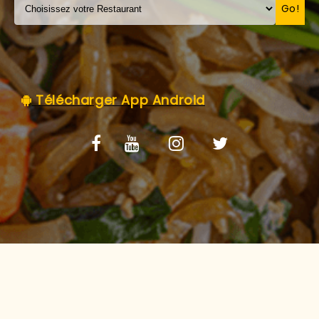
C.G.V
Go!
Télécharger App Android