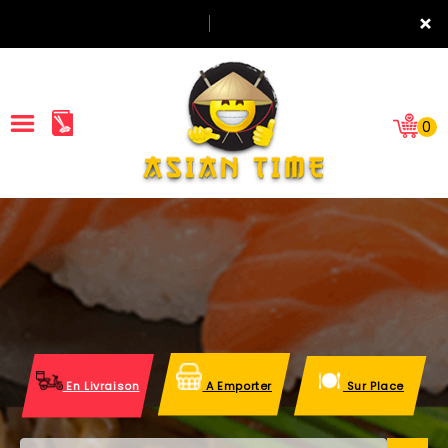
×
0
ACCUEIL
LA CARTE
NOTRE RESTAURANT
VOS AVIS
En Livraison
A Emporter
Sur Place
MENTIONS LÉGALES