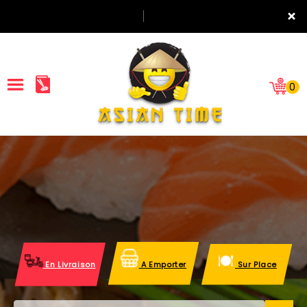
×
0
ACCUEIL
LA CARTE
NOTRE RESTAURANT
VOS AVIS
En Livraison
A Emporter
Sur Place
MENTIONS LÉGALES