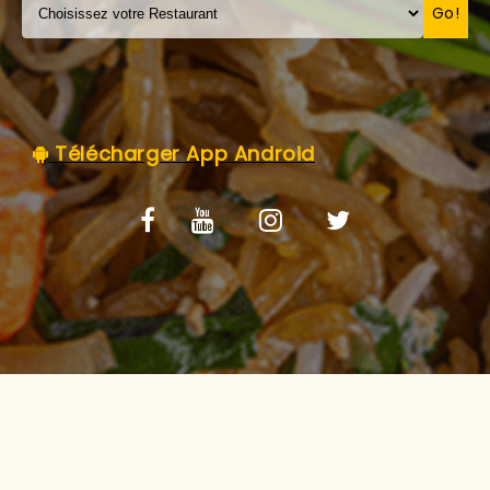
C.G.V
Go!
Télécharger App Android