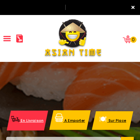
×
0
ACCUEIL
LA CARTE
NOTRE RESTAURANT
VOS AVIS
En Livraison
A Emporter
Sur Place
MENTIONS LÉGALES