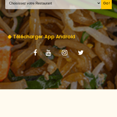
C.G.V
Go!
Télécharger App Android