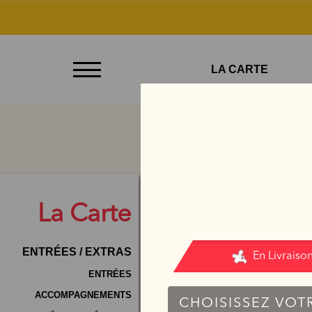
À
LA CARTE
Emporter
Allergènes
Charte
Qualité
C.G.V
La
Carte
Contact
ENTRÉES / EXTRAS
Mentions
Légales
ENTRÉES
ACCOMPAGNEMENTS
Mobile