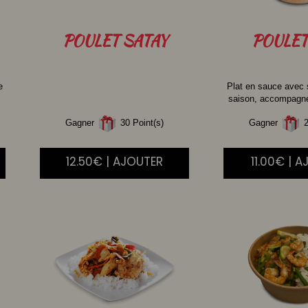
POULET
SATAY
POULET
e
Plat en sauce avec
saison, accompagné 
Gagner
30 Point(s)
Gagner
2
12.50€ | AJOUTER
11.00€ | 