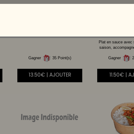
CREVETTE
AIGRE
BOEUF
DOUCE
Plat en sauce avec
saison, accompagné 
Gagner
35 Point(s)
Gagner
2
13.50€ | AJOUTER
11.50€ | 