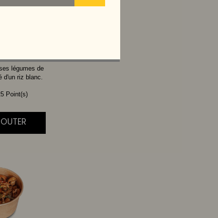
THAI
 ses légumes de
d'un riz blanc.
5 Point(s)
AJOUTER