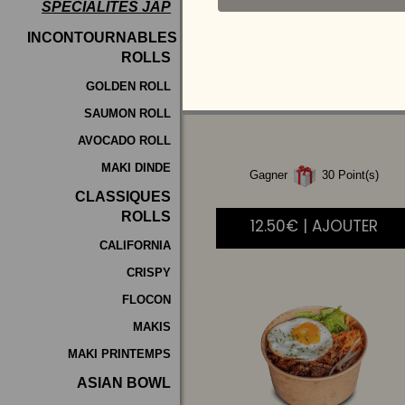
SPÉCIALITÉS JAP
Programme
INCONTOURNABLES
De
ROLLS
POULET
AIGRE
Fidélité
DOUCE
GOLDEN ROLL
SAUMON ROLL
Vos
AVOCADO ROLL
Avis
MAKI DINDE
Gagner
30 Point(s)
Zones
CLASSIQUES
de
ROLLS
12.50€ | AJOUTER
Livraison
CALIFORNIA
CRISPY
FLOCON
MAKIS
MAKI PRINTEMPS
ASIAN BOWL