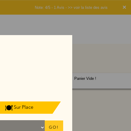
×
Note: 4/5 - 1 Avis -
>> voir la liste des avis
Panier Vide !