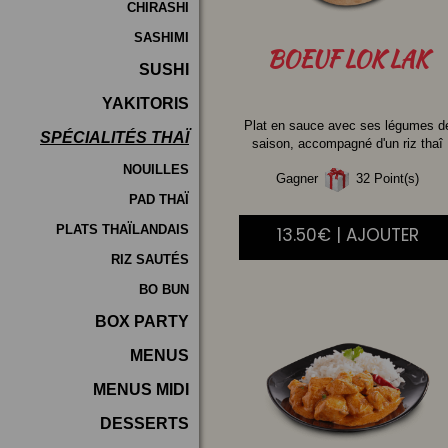
CHIRASHI
SASHIMI
BOEUF
LOK LAK
SUSHI
YAKITORIS
Plat en sauce avec ses légumes d
SPÉCIALITÉS THAÏ
saison, accompagné d'un riz thaî
NOUILLES
Gagner
32 Point(s)
PAD THAÏ
PLATS THAÏLANDAIS
13.50€ | AJOUTER
RIZ SAUTÉS
BO BUN
BOX PARTY
MENUS
MENUS MIDI
DESSERTS