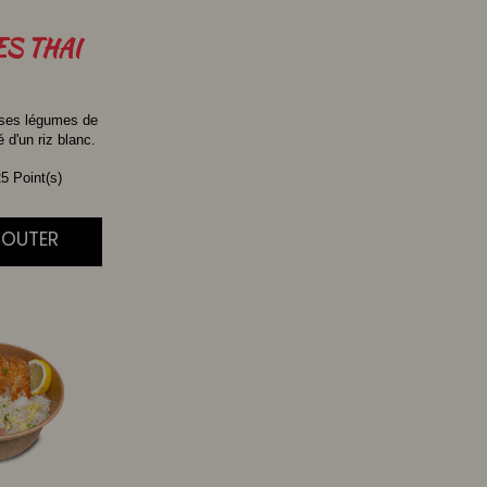
ES
THAI
 ses légumes de
d'un riz blanc.
5 Point(s)
AJOUTER