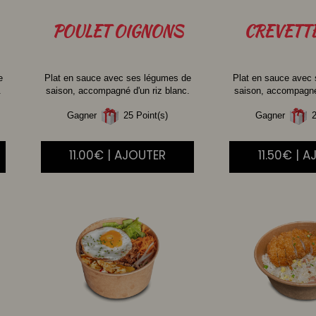
POULET
OIGNONS
CREVETT
e
Plat en sauce avec ses légumes de
Plat en sauce avec
.
saison, accompagné d'un riz blanc.
saison, accompagné 
Gagner
25 Point(s)
Gagner
2
11.00€ | AJOUTER
11.50€ | 